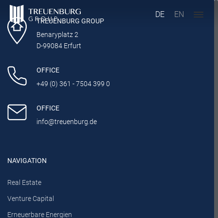
DE
EN
TREUENBURG GROUP
Benaryplatz 2
D-99084 Erfurt
OFFICE
+49 (0) 361 - 7504 399 0
OFFICE
info@treuenburg.de
NAVIGATION
Real Estate
Venture Capital
Erneuerbare Energien