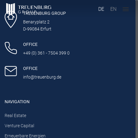
DE
EN
TREUENBURG GROUP
Benaryplatz 2
D-99084 Erfurt
OFFICE
+49 (0) 361 - 7504 399 0
OFFICE
info@treuenburg.de
NAVIGATION
Real Estate
Venture Capital
Erneuerbare Energien