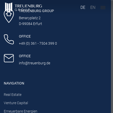
DE
EN
TREUENBURG GROUP
Benaryplatz 2
D-99084 Erfurt
OFFICE
+49 (0) 361 - 7504 399 0
OFFICE
info@treuenburg.de
NAVIGATION
Real Estate
Venture Capital
Erneuerbare Energien