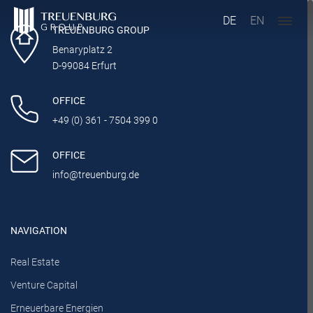
DE
EN
TREUENBURG GROUP
Benaryplatz 2
D-99084 Erfurt
OFFICE
+49 (0) 361 - 7504 399 0
OFFICE
info@treuenburg.de
NAVIGATION
Real Estate
Venture Capital
Erneuerbare Energien