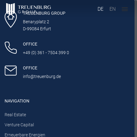
DE
EN
TREUENBURG GROUP
Benaryplatz 2
D-99084 Erfurt
OFFICE
+49 (0) 361 - 7504 399 0
OFFICE
info@treuenburg.de
NAVIGATION
Real Estate
Venture Capital
Erneuerbare Energien