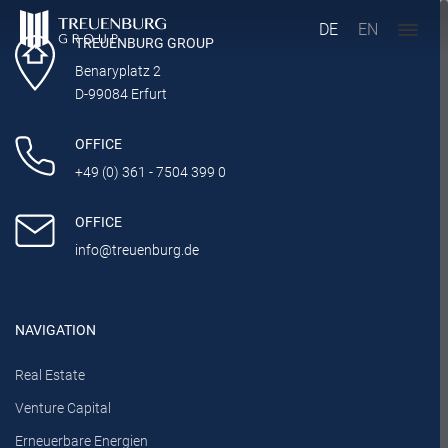
DE
EN
TREUENBURG GROUP
Benaryplatz 2
D-99084 Erfurt
OFFICE
+49 (0) 361 - 7504 399 0
OFFICE
info@treuenburg.de
NAVIGATION
Real Estate
Venture Capital
Erneuerbare Energien