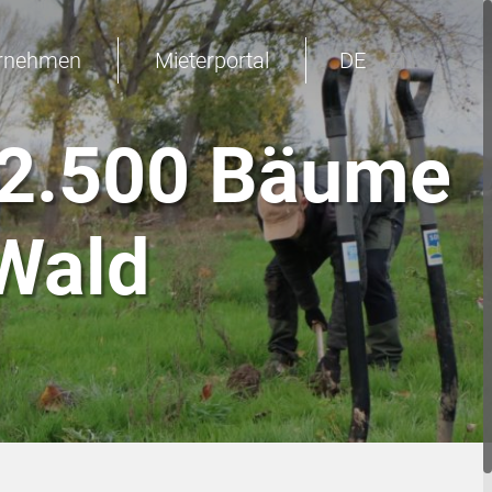
rnehmen
Mieterportal
DE
EN
 2.500 Bäume
 Wald