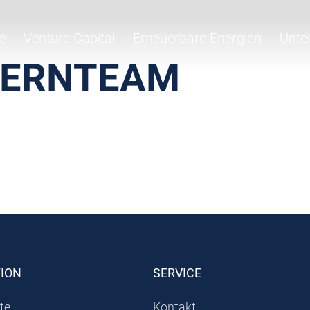
e
Venture Capital
Erneuerbare Energien
Unte
KERNTEAM
TION
SERVICE
te
Kontakt