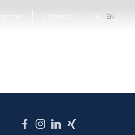
rnehmen
Mieterportal
DE
EN