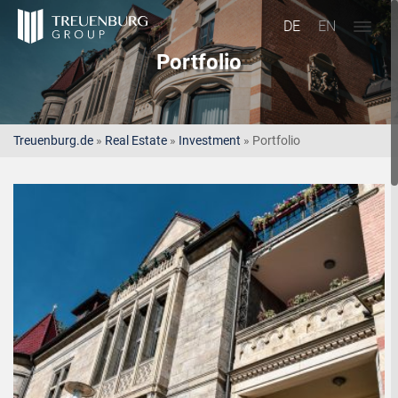
DE
EN
Portfolio
Treuenburg.de
»
Real Estate
»
Investment
»
Portfolio